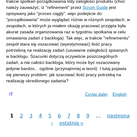
trakcie spotkań porządkowania listy zalogłości produktu (choć
należy zauważyć, iż "refinement" przez
Scrum Guide
jest
opisywany jako "proces ciągly", więc podejście do
"porządkowania" może wyglądać różnie w różnych zespołach; w
zespołach, w których ja miałem okazję pracować przyjęta była
akurat zasada organizowania raz w tygodniu spotkania w celu
omawiania zadań z backloga). Tak więc, w trakcie "refinementu"
zespół stara się oszacować (wyestymować) ilość pracy
potrzebną na realizację zadań (usuwanie zaległości) spisanych
w backlogu. Szacunki dotyczą oczywiście poszczególnych
zadań, a nie całości backloga, który może być oszacowany
jedynie bardzo... ogólnie (przynajmniej w teorii). I tutaj pojawia
się pierwszy problem: jak szacować ilość pracy potrzebą na
realizację określonego zadania?
IT
Czytaj dalej
wpis
English
SCRUM
-
szacowanie
1
2
3
4
5
6
7
8
9
…
następna
Strony
i
›
ostatnia »
planowanie.