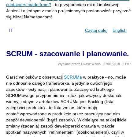
containers made from?
- to przypomniało mi o Linuksowej
Jesieni i o jednym z moich po-jesiennych postanowień: przyjrzeć
się bliżej Namespacom!
IT
Czytaj dalej
wpis
English
Linux
Namespaces
SCRUM - szacowanie i planowanie.
Wysłane przez
lukasz
w
sob., 27/01/2018 - 11:07
Garść wniosków z obserwacji
SCRUMa
w praktyce - no, może
nie odnośnie całego frameworka, a jedynie dwóch jego
aspektów - estymacji i planowania. Zacznę od krótkiego
SCRUMowego przypomnienia - otóż, jak wszyscy doskonale
wiemy, jednym z artefaktów SCRUMa jest Backlog (lista
zaległości produktu) - to lista zmian, które mają
zostać wprowadzone w produkcie przez pracujący nad nim
zespół deweloperski (bądź zespoły). Widniejące na takiej liście
zmiany (zadania) zespół deweloperski omawia w trakcie
spotkań nazywanych "refinmentem" (doskonaleniem), czyli w