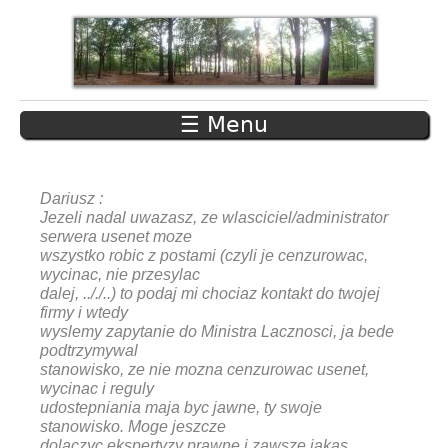
Jump
to
navigation
☰ Menu
Back
to
Back
top
to
Dariusz
:
top
Jezeli nadal uwazasz, ze wlasciciel/administrator
serwera usenet moze
wszystko robic z postami (czyli je cenzurowac,
wycinac, nie przesylac
dalej, .././..) to podaj mi chociaz kontakt do twojej
firmy i wtedy
wyslemy zapytanie do Ministra Lacznosci, ja bede
podtrzymywal
stanowisko, ze nie mozna cenzurowac usenet,
wycinac i reguly
udostepniania maja byc jawne, ty swoje
stanowisko. Moge jeszcze
dolaczyc ekspertyzy prawne i zawsze jakas