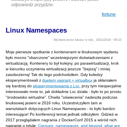
odpowiedz przyjdzie.
fortune
Linux Namespaces
Wysłane przez
lukasz
w
ndz., 18/11/2018 - 09:10
Moje pierwsze spotkanie z kontenerami w linuksowym wydaniu
było mocno "obarczone" wcześniejszymi doświadczeniami z
wirtualizacją. Kontenery to był kolejny, po parawirtualizacji, krok
w kierunku uczynienia wirtualizacji jeszcze "lżejszą" i mniej
zasobożerną! Tak do tego podchodziłem. Gdy koledzy
eksperymentowali z
duetem vagrant + virtualbox
ja skłaniałem
się bardziej do
eksperymentowania z Lxc
, przy tym niespecjalnie
interesowało mnie to, jak dokładnie Lxc działa - było to po prostu
"środowisko wirtualne". Chwila "oświecenia" nadeszła podczas
linuksowej jesieni w 2016 roku. Uczestniczyłem tam w
warsztatach dotyczących Linux Namespaces - to było bardzo
interesujące! Po konferencji temat jednak odłożyłem. Gdzieś w
2017 przeglądałem nagrania z DockerConf 2015 a wśród nich
nagranie o tytule:
Cgroups, namespaces, and beyond: what are